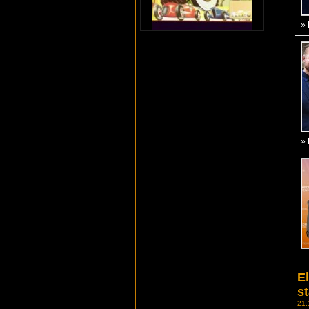
»
»
El
st
21.