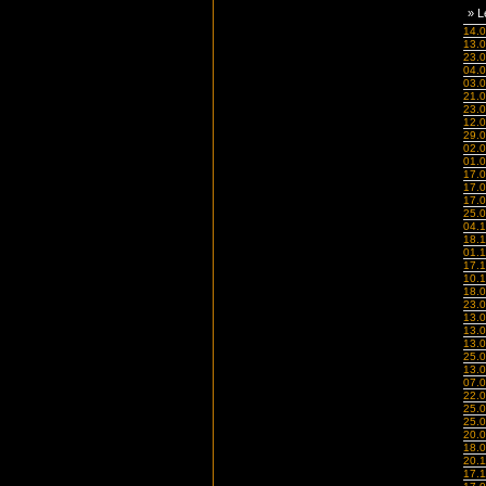
» L
14.
13.
23.
04.
03.
21.
23.
12.
29.
02.
01.
17.
17.
17.
25.
04.
18.
01.
17.
10.
18.
23.
13.
13.
13.
25.
13.
07.
22.
25.
25.
20.
18.
20.
17.