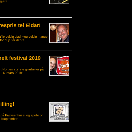
 gjøra!
spris tel Eldar!
’ je veldig glad! –og veldig mange
for at je får den!»
elt festival 2019
rt Norges største gitarhelter på
 16. mars 2019!
lling!
de på Prøysenhuset og spelle og
e i september!