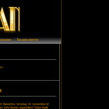
osisjoner
Tidligere meritter
er!
n
20, Bøverbru. torsdag 16. november kl.
um Jahr tenner sigaretten! Toten Kjøtt