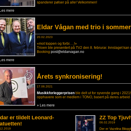
spanderer pølser på alle! Velkommen!
 Les mere
Eldar Vågan med trio i sommer
20.02.2023
«mot toppen og forbi….!»
Trioen ble presentert på TV2 den 8. februrar. Innslaget kan
Booking:
post@eldarvagan.no
 Les mere
Årets synkronisering!
17.06.2021
Musikkforleggerprisen
ble delt ut for syvende gang i 2021
opphavere som er medlem i TONO, basert på deres arbeid og 
» Les mere
dar er tildelt Leonard-
ZZ Top Tjuv
atuetten!
06.02.2019
12.2019
Der er Vazelina Bilopp