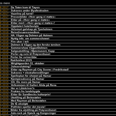
es mere
08.2017
Da Toten kom til Tøyen
08.2017
Suksess under Øyafestivalen
04.2017
Vazelina på turné!
01.2017
Pressebilder «Hver gang vi møtes»
01.2017
Eldar på «Hver gang vi møtes»
08.2016
Eldar med i «Hver gang vi møtes»!
06.2016
Oppdatert hotellavtale
06.2016
Velsmurt galskap på Tjuvholmen
05.2016
Reiselivsæresmedlem
05.2016
HA: Vågan og Dolmen på Holmen
05.2016
Nyttig info. om sommershowet
04.2016
Fire uker i telt
04.2016
Dolmen & Vågan og den ferske torsken
04.2016
Sommershow Vågan/Dolmen
01.2016
Salgsutstilling i Mjøsmuseet, Kapp
12.2015
Perler og svin til Prøysenhuset
11.2015
Perler for svineribbe
11.2015
Rakfiskfest 2015
10.2015
Wrightgaarden 31. oktober
10.2015
Juleavslutning?
08.2015
Eldar og Raymon på City Scene i Fredrikstad!
06.2015
Suksess = ekstraforestillinger
06.2015
Spelleplan for showet på Hamar
06.2015
Kjempesuksess på Hamar
06.2015
OA: Ille moro på Hamar
05.2015
Velkommen til Galleri Alida på Rena
05.2015
Her er Låtskriver'n
05.2015
Frukten fra landsbygda
04.2015
Eldar får Sandbecks kulturpris!
03.2015
Utstilling på Beitostølen
03.2015
Med Raymon på Beitostølen
02.2015
De få utvalgte
02.2015
Pott'eten speller det meste!
11.2014
Bilder fra utstilling på Prøysenhuset
11.2014
Jule-rock på Gjøvik og Kongsvinger