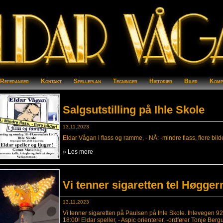
/Referanser
Kontakt
Spelleplan
Tegninger
Historier
Biler
Komp
Salgsutstilling på Ihle Skole
13.11.2023
Eldar Vågan i flass og ramme, - NÅ: -mindre flass, flere bild
» Les mere
Vi tenner sigaretten tel Høgger
13.11.2023
Vi tenner sigaretten på Paulsen på Ihle Skole. Ihlevegen 9
18:00! Eldar speller, - Aspic orienterer, -ordfører Tonje Berg