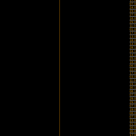
17.
07.
24.
23.
27.
16.
29.
11.
01.
17.
13.
18.
14.
28.
24.
14.
25.
18.
06.
22.
17.
03.
11.
19.
30.
08.
07.
29.
29.
07.
19.
08.
07.
23.
21.
20.
20.
17.