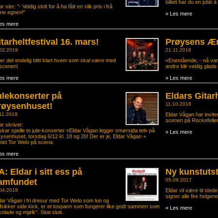
billett har du en jobb å
r sier: ''- Veldig stolt for å ha fått en slik pris i frå
ne egne»!"
» Les mere
es mere
tarheltfestival 16. mars!
Prøysens Ære
02.2019
21.11.2018
er det endelig blitt klart hvem som skal være med
«Enestående, - nå vart
scenen!
andre blir veldig glade 
es mere
» Les mere
ulekonserter på
Eldars Gitarh
røysenhuset!
11.10.2018
11.2018
Eldar Vågan har invite
scenen på Rockefeller
ar skriver:
skar spelle to jule-konserter «Eldar Vågan legger smørsida tel» på
» Les mere
ysenhuset, torsdag 6/12 kl. 18 og 20! Der er je, Eldar Vågan +
nist Tor Welo på scena.
es mere
: Eldar i sitt ess på
Ny kunstutsti
amfundet
05.09.2017
04.2018
Eldar vil være til ste
signer alle fire helgen
dar Vågan i fri dresur med Tor Welo som lun og
ffsikker side kick, er et tospann som fungerer like godt sammen som
» Les mere
kolade og mjølk". Sitat slutt.