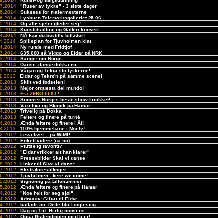
09.2014
Kunst- og salgsutstilling
07.2014
"Ruser av lykke" - 3 siste dager
06.2014
Suksess for malermesterne
06.2014
Lysbuen Telemarksgalleriet 25.06.
05.2014
Og alle sjeler gleder seg!
05.2014
Kunstutstilling og Galleri konsert
04.2014
NÅ kan du bestille billetter!
04.2014
Spilleplan for Tjuvholmen klar
04.2014
Ny runde med Fridtjof
03.2014
635.000 så Viggo og Eldar på NRK
03.2014
Sanger om Norge
02.2014
Danse, danse dokka mi
01.2014
Vågan og Tekrø slo tyskerne!
11.2013
Eldar og Tekrø'n på samme scene!
10.2013
Skilt ved fødselen!
10.2013
Mejor orquesta del mundo!
06.2013
Fra ZERO til 60 !
06.2013
Sommer-Norges beste show-kritikker!
05.2013
Vazelina og Blunck på Hamar!
04.2013
Trivelig på Dokka
04.2013
Feitere og finere på turné
04.2013
Ænda feitere og finere i Ål!
03.2013
110% hjemmebane i Moelv!
12.2012
Leva livet... på WiMP
10.2012
Enkelt videre (oa.no)
10.2012
Plutselig favoritt?
09.2012
"Eldar vrikker alt han klarer"
08.2012
Pressebilder Skal vi danse
08.2012
Linker til Skal vi danse
07.2012
Ekstraforestillinger
06.2012
Tjuvholmen - here we come!
05.2012
Signering på Lillehammer
05.2012
Ænda feitere og finere på Hamar
04.2012
"Noe helt for seg sjøl"
04.2012
Adressa: Gliset til Eldar
04.2012
ballade.no: Dette blir langlesing
04.2012
Dag og Tid: Herlig nonsens
04.2012
Også Østlendingen med 5-er!