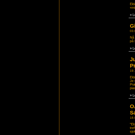
Elda
«mi
» L
Gi
03.
Nå 
på 
» L
J
P
19.
Eld
Je 
Prø
pia
» L
OA
S
18.
"El
tre
sjo