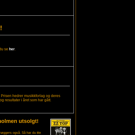
!
 du se
her
.
! Prisen hedrer musikkforlag og deres
resultater i året som har gått.
holmen utsolgt!
høggers også. Så har du itte