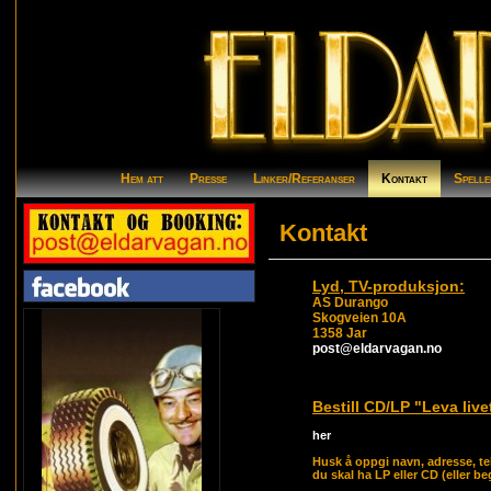
Hem att
Presse
Linker/Referanser
Kontakt
Spelle
Kontakt
Lyd, TV-produksjon:
AS Durango
Skogveien 10A
1358 Jar
post@eldarvagan.no
Bestill CD/LP "Leva livet
her
Husk å oppgi navn, adresse, 
du skal ha LP eller CD (eller be