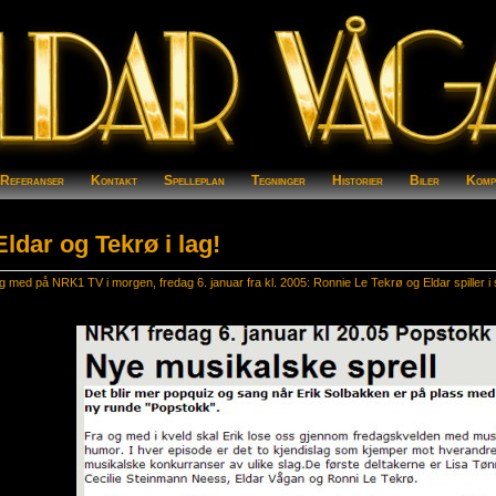
/Referanser
Kontakt
Spelleplan
Tegninger
Historier
Biler
Komp
Eldar og Tekrø i lag!
g med på NRK1 TV i morgen, fredag 6. januar fra kl. 2005: Ronnie Le Tekrø og Eldar spiller