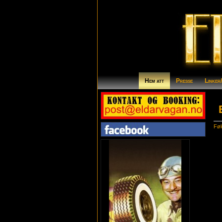
Hem att
Presse
Linker
Føl