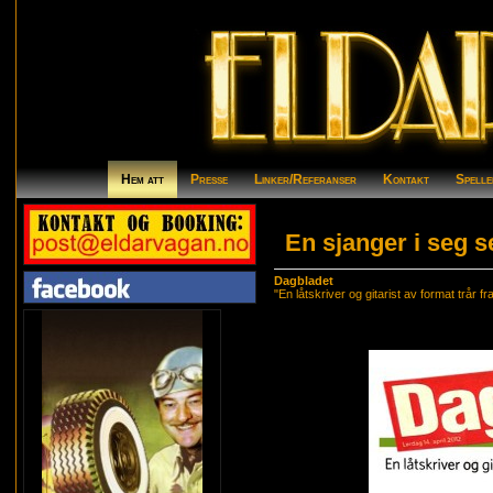
Hem att
Presse
Linker/Referanser
Kontakt
Spelle
En sjanger i seg s
Dagbladet
"En låtskriver og gitarist av format trår 