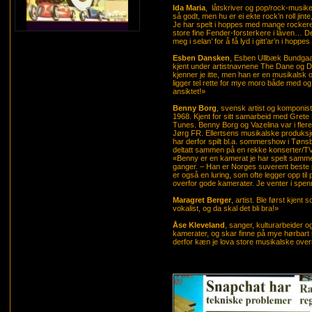
Ida Maria
, låtskriver og pop/rock-musiker
så godt, men hu er ei ekte rock’n roll jint
Je har spelt i hoppes med mange rockere
store fine Fender-forsterkere i låven… De
meg i selan’ for å få lyd i gitt’ar’n i hopp
Esben Dansken
, Esben Ullbæk Bundgaa
kjent under artistnavnene The Dane og
kjenner je itte, men han er en musikalsk o
ligger tel rette for mye moro både med og
ansiktet!»
Benny Borg
, svensk artist og komponist
1968. Kjent for sitt samarbeid med Grete
Tunes. Benny Borg og Vazelina var i flere
Jørg FR. Ellertsens musikalske produksj
har derfor spilt bl.a. sommershow i Tøn
deltatt sammen på en rekke konserter/
«Benny er en kamerat je har spelt sam
ganger. – Han er Norges suverent beste
er også en luring, som ofte legger opp til
overfor gode kamerater. Je venter i spen
Maragret Berger
, artist. Ble først kjent
vokalist, og da skal det bli bra!»
Åse Kleveland
, sanger, kulturarbeider o
kamerater, og skar finne på mye hørbart s
derfor kæn je lova store musikalske ove