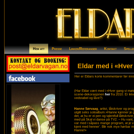
Hem att
Presse
Linker/Referanser
Kontakt
Spelle
Eldar med i «Hver
Her er Eldars korte kommentarer før innsp
(Har Eldar vært med i «Hver gang vi møt
scene-dekorasjonen
her
fra 2010. Er ik
vedstabel og låve?)
Hanne Sørvaag
, artist, låtskriver og p
utgitt seks soloalbum.»Hanne kjenner je god
det, at hu er ei pen og talentfull låttskriv
med på Skal vi danse på TV2. – Hu vant, 
var med i såpass mange program, at je var
kjent med henner’. Blir nok mye hørbar 
Hanne!»