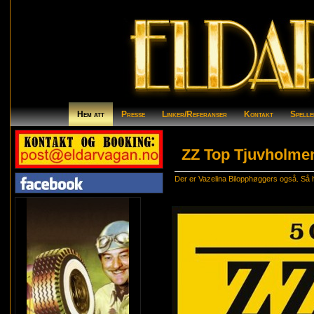
Hem att
Presse
Linker/Referanser
Kontakt
Spelle
ZZ Top Tjuvholmen
Der er Vazelina Bilopphøggers også. Så har